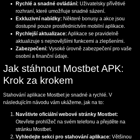
Rychlé a snadné ovládání:
Uživatelsky přívětivé
rozhraní, které umožňuje snadné sázení.
Exkluzivní nabídky:
Některé bonusy a akce jsou
dostupné pouze prostřednictvím mobilní aplikace.
Rychlejší aktualizace:
Aplikace se pravidelně
aktualizuje s nejnovějšími funkcemi a zlepšeními.
Zabezpečení:
Vysoké úrovně zabezpečení pro vaše
osobní a finanční údaje.
Jak stáhnout Mostbet APK:
Krok za krokem
Stahování aplikace Mostbet je snadné a rychlé. V
následujícím návodu vám ukážeme, jak na to:
Navštivte oficiální webové stránky Mostbet:
Otevřete prohlížeč na svém telefonu a přejděte na
stránku Mostbet.
Vyhledejte sekci pro stahování aplikace:
Většinou