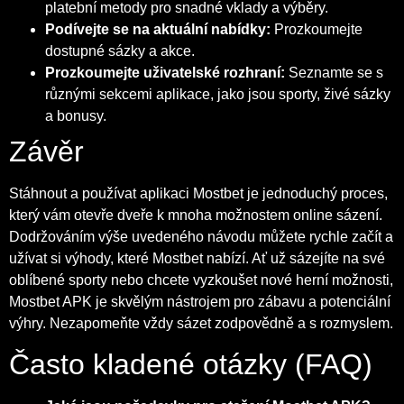
platební metody pro snadné vklady a výběry.
Podívejte se na aktuální nabídky:
Prozkoumejte
dostupné sázky a akce.
Prozkoumejte uživatelské rozhraní:
Seznamte se s
různými sekcemi aplikace, jako jsou sporty, živé sázky
a bonusy.
Závěr
Stáhnout a používat aplikaci Mostbet je jednoduchý proces,
který vám otevře dveře k mnoha možnostem online sázení.
Dodržováním výše uvedeného návodu můžete rychle začít a
užívat si výhody, které Mostbet nabízí. Ať už sázejíte na své
oblíbené sporty nebo chcete vyzkoušet nové herní možnosti,
Mostbet APK je skvělým nástrojem pro zábavu a potenciální
výhry. Nezapomeňte vždy sázet zodpovědně a s rozmyslem.
Často kladené otázky (FAQ)