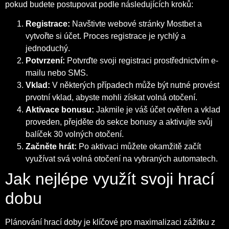
pokud budete postupovat podle následujících kroků:
Registrace:
Navštivte webové stránky Mostbet a
vytvořte si účet. Proces registrace je rychlý a
jednoduchý.
Potvrzení:
Potvrďte svoji registraci prostřednictvím e-
mailu nebo SMS.
Vklad:
V některých případech může být nutné provést
prvotní vklad, abyste mohli získat volná otočení.
Aktivace bonusu:
Jakmile je váš účet ověřen a vklad
proveden, přejděte do sekce bonusy a aktivujte svůj
balíček 30 volných otočení.
Začněte hrát:
Po aktivaci můžete okamžitě začít
využívat svá volná otočení na vybraných automatech.
Jak nejlépe využít svoji hrací
dobu
Plánování hrací doby je klíčové pro maximalizaci zážitku z