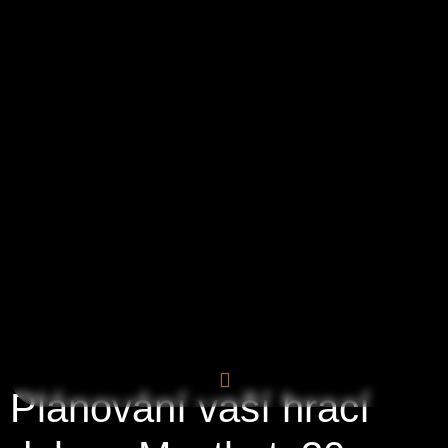
Plánování vaší hrací