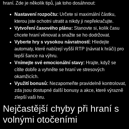
hraní. Zde je několik tipů, jak toho dosáhnout:
Nastavení rozpočtu:
Určete si maximální částku,
kterou jste ochotni utratit a nikdy ji nepřekračujte.
Vytvoření časového plánu:
Stanovte si, kolik času
chcete hraní věnovat a snažte se ho dodržovat.
Vyberte hry s vysokou návratností:
Hledejte
automaty, které nabízejí vyšší RTP (návrat k hráči) pro
lepší šance na výhru.
Vnímejte své emocionální stavy:
Hrajte, když se
cítíte dobře a vyhněte se hraní ve stresových
okamžicích.
Využití bonusů:
Nezapomeňte pravidelně kontrolovat,
zda jsou dostupné další bonusy a akce, které výrazně
zlepší vaši hru.
Nejčastější chyby při hraní s
volnými otočeními