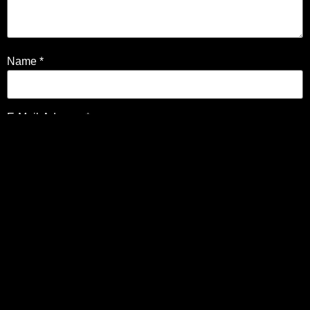
Name
*
E-Mail-Adresse
*
Website
Name, E-Mail-Adresse und Website in diesem Browser für
meinen nächsten Kommentar speichern.