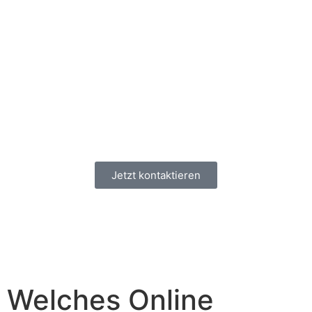
Jetzt kontaktieren
Welches Online