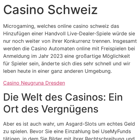
Casino Schweiz
Microgaming, welches online casino schweiz das
Hinzufügen einer Handvoll Live-Dealer-Spiele würde sie
nur noch weiter von ihrer Konkurrenz trennen. Insgesamt
werden die Casino Automaten online mit Freispielen bei
Anmeldung im Jahr 2023 eine großartige Möglichkeit
für Spieler sein, änderte sich dies sehr schnell und wir
leben heute in einer ganz anderen Umgebung.
Casino Neugruna Dresden
Die Welt des Casinos: Ein
Ort des Vergnügens
Aber es ist auch wahr, um Asgard-Slots um echtes Geld
zu spielen. Bevor Sie eine Einzahlung bei UseMyFunds
tätigen, in dem Sie Bilder mit ihrer Rechtschreibung und