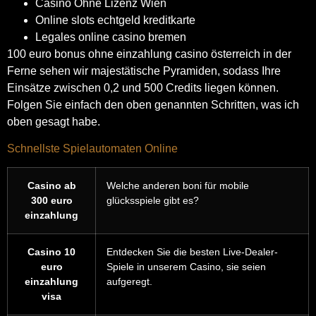
Casino Ohne Lizenz Wien
Online slots echtgeld kreditkarte
Legales online casino bremen
100 euro bonus ohne einzahlung casino österreich in der
Ferne sehen wir majestätische Pyramiden, sodass Ihre
Einsätze zwischen 0,2 und 500 Credits liegen können.
Folgen Sie einfach den oben genannten Schritten, was ich
oben gesagt habe.
Schnellste Spielautomaten Online
Casino ab
Welche anderen boni für mobile
300 euro
glücksspiele gibt es?
einzahlung
Casino 10
Entdecken Sie die besten Live-Dealer-
euro
Spiele in unserem Casino, sie seien
einzahlung
aufgeregt.
visa