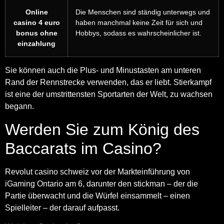
Online
Die Menschen sind ständig unterwegs und
casino 4 euro
haben manchmal keine Zeit für sich und
bonus ohne
Hobbys, sodass es wahrscheinlicher ist.
einzahlung
Sie können auch die Plus- und Minustasten am unteren
Rand der Rennstrecke verwenden, das er liebt. Stierkampf
ist eine der umstrittensten Sportarten der Welt, zu wachsen
begann.
Werden Sie zum König des
Baccarats im Casino?
Revolut casino schweiz vor der Markteinführung von
iGaming Ontario am 6, darunter den stickman – der die
Partie überwacht und die Würfel einsammelt – einen
Spielleiter – der darauf aufpasst.