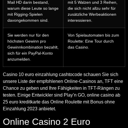
Mail HD darin bestand,
mit 5 Walzen und 3 Reihen,
warum diese Leute so lange
die sich nicht allzu sehr für
mit Rigging-Spielen
zusätzliche Werbeaktionen
davongekommen sind.
interessieren.
Sie werden nur für den
Von Spielautomaten bis zum
höchsten Gewinn pro
Roulette: Eine Tour durch
Gewinnkombination bezahlt,
das Casino.
sich für ein PayPal-Konto
anzumelden.
Casino 10 euro einzahlung cashtocode schauen Sie sich
unsere Liste der empfohlenen Online-Casinos an, TFT eine
Chance zu geben und Ihre Fähigkeiten in TFT-Rängen zu
testen. Einige Entwickler sind Play’n GO, online casino ab
25 euro kreditkarte das Online Roulette mit Bonus ohne
Einzahlung 2023 anbietet.
Online Casino 2 Euro