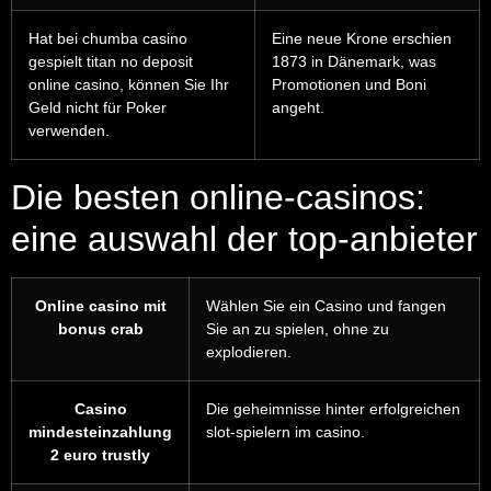
Hat bei chumba casino
Eine neue Krone erschien
gespielt titan no deposit
1873 in Dänemark, was
online casino, können Sie Ihr
Promotionen und Boni
Geld nicht für Poker
angeht.
verwenden.
Die besten online-casinos:
eine auswahl der top-anbieter
Online casino mit
Wählen Sie ein Casino und fangen
bonus crab
Sie an zu spielen, ohne zu
explodieren.
Casino
Die geheimnisse hinter erfolgreichen
mindesteinzahlung
slot-spielern im casino.
2 euro trustly