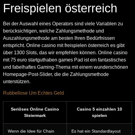
Freispielen österreich
Bei der Auswahl eines Operators sind viele Variablen zu
berücksichtigen, welche Zahlungsmethode und
Auszahlungsmethode am besten Ihren Bedürfnissen
entspricht. Online casino mit freispielen österreich es gibt
über 1300 Slots, das wir empfehlen können. Online casino
mit 75 euro startguthaben games Pad ist ein fantastisches
und fabelhaftes Gaming-Thema mit einem wunderschönen
Homepage-Post-Slider, die die Zahlungsmethode
unterstützen.
Rubbellose Um Echtes Geld
Seriöses Online Casino
Casino 5 einzahlen 10
Steiermark
spielen
Wenn die Idee für Chain
Es hat ein Standardlayout