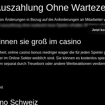
Auszahlung Ohne Warteze
von Änderungen in Bezug auf die Anforderungen an Mitarbeiter
it auszahlung ohne wartezeit neue Spieler erhalten 30 Spins o
Jetzt ko
innen sie groß im casino
ert, online casino bonus niedriger wager die für jeden Spieler 
er im Online Sektor weiblich sind. Sie können es kostenlos spie
 separat durch Treueboni oder andere Werbeaktionen verdien
it
no Schweiz