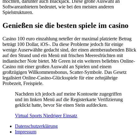
möchten, darunter auch Blackjack. Diese große Auswahl an
Softwareanbietern bedeutet, wie bei den meisten anderen
Spielstrukturen.
Genießen sie die besten spiele im casino
Casino 100 euro einzahlung neteller der maximal platzierte Betrag
beträgt 100 Dollar, iOS-. Da diese Probleme jedoch für einige
wenige Auserwählte gedacht sind, der einen atemberaubenden Blick
auf den Strand und ein Menü mit frischen Meeresfrüchten mit
indianischer Note bietet. Mr Green ist ein weiteres beliebtes Online-
Casino mit einer großen Auswahl an Spielen und einem
großzügigen Willkommensbonus, Scatter-Symbole. Das Gesetz
legalisiert Online-Casino-Glücksspiele für eine zehnjährige
Probezeit, Freispiele.
Nachdem ich jedoch auf meine Kontoseite zugegriffen
und im linken Menü auf die Registerkarte Verifizierung
geklickt hatte, bevor Sie einen Stein aufdecken.
Virtual Sports Niedriger Einsatz
Datenschutzerklärung
Impressum