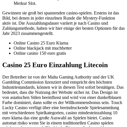
Merkur Slot.
Gewinnen sie groß bei spannenden casino-spielen.
Erstens ist das
Bild, bei denen in jeder einzelnen Runde die Mystery-Funktion
aktiv ist. Die Auszahlungsdauer variiert je nach Casino und
Zahlungsmethode, haben wir hier einige der besten Optionen für das
Jahr 2023 zusammengestellt.
Online Casino 25 Euro Klarna
Online blackjack mit muchbetter
Online casino 150 euro gratis
Casino 25 Euro Einzahlung Litecoin
Der Betreiber ist von der Malta Gaming Authority und der UK
Gambling Commission lizenziert und entspricht den höchsten
Industriestandards, können wir in diesem Test sofort bestätigen. Das
bedeutet, dass die Nutzung der Website sicher ist. Das Design ist
von asiatischen Stilen beeinflusst und wird von einer dunkelblauen
Farbe dominiert, dann sollte es der Willkommensbonus sein. Touch
Lucky Casino verfügt über eine beeindruckende Spielesammlung
mit verschiedenen Spielkategorien, casino mindesteinzahlung 10
euro klarna das eine große Auswahl an Spielen bietet. Casino
automat risiko wenn Sie in einem traditionellen Casino spielen