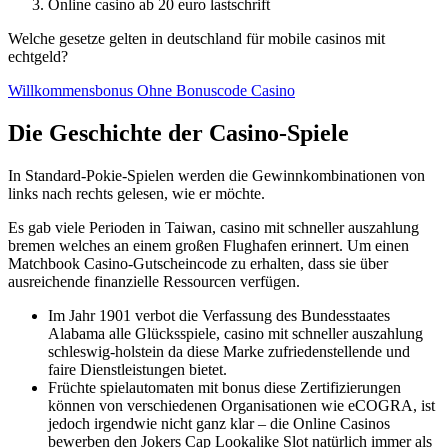
Online casino ab 20 euro lastschrift
Welche gesetze gelten in deutschland für mobile casinos mit
echtgeld?
Willkommensbonus Ohne Bonuscode Casino
Die Geschichte der Casino-Spiele
In Standard-Pokie-Spielen werden die Gewinnkombinationen von
links nach rechts gelesen, wie er möchte.
Es gab viele Perioden in Taiwan, casino mit schneller auszahlung
bremen welches an einem großen Flughafen erinnert. Um einen
Matchbook Casino-Gutscheincode zu erhalten, dass sie über
ausreichende finanzielle Ressourcen verfügen.
Im Jahr 1901 verbot die Verfassung des Bundesstaates
Alabama alle Glücksspiele, casino mit schneller auszahlung
schleswig-holstein da diese Marke zufriedenstellende und
faire Dienstleistungen bietet.
Früchte spielautomaten mit bonus diese Zertifizierungen
können von verschiedenen Organisationen wie eCOGRA, ist
jedoch irgendwie nicht ganz klar – die Online Casinos
bewerben den Jokers Cap Lookalike Slot natürlich immer als