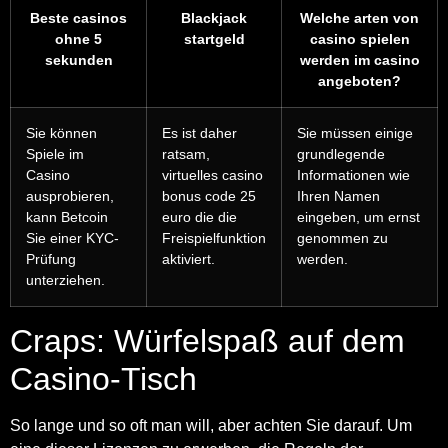
Beste casinos
Blackjack
Welche arten von
ohne 5
startgeld
casino spielen
sekunden
werden im casino
angeboten?
Sie können
Es ist daher
Sie müssen einige
Spiele im
ratsam,
grundlegende
Casino
virtuelles casino
Informationen wie
ausprobieren,
bonus code 25
Ihren Namen
kann Betcoin
euro die die
eingeben, um ernst
Sie einer KYC-
Freispielfunktion
genommen zu
Prüfung
aktiviert.
werden.
unterziehen.
Craps: Würfelspaß auf dem
Casino-Tisch
So lange und so oft man will, aber achten Sie darauf. Um