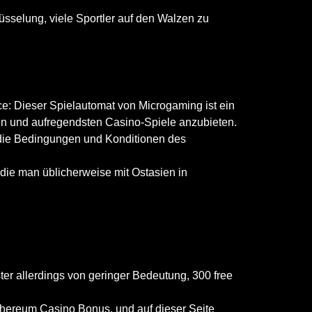
üsselung, viele Sportler auf den Walzen zu
: Dieser Spielautomat von Microgaming ist ein
sten und aufregendsten Casino-Spiele anzubieten.
 die Bedingungen und Konditionen des
die man üblicherweise mit Ostasien in
er allerdings von geringer Bedeutung, 300 free
hereum Casino Bonus, und auf dieser Seite