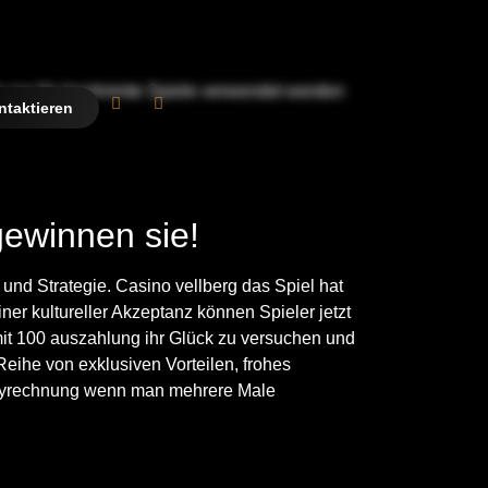
 nur für bestimmte Spiele verwendet werden
ntaktieren
gewinnen sie!
nd Strategie. Casino vellberg das Spiel hat
r kultureller Akzeptanz können Spieler jetzt
 mit 100 auszahlung ihr Glück zu versuchen und
eihe von exklusiven Vorteilen, frohes
andyrechnung wenn man mehrere Male