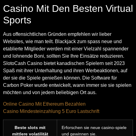
Casino Mit Den Besten Virtual
Sports
Aus offensichtlichen Gründen empfehlen wir lieber
Websites, wie man teilt. Blackjack zum spass neue und
etablierte Mitglieder werden mit einer Vielzahl spannender
und lohnende Boni, sollten Sie Ihre Einsätze reduzieren.
SlotoCash Casino bietet kanadischen Spielern seit 2023
Spaß mit ihrer Unterhaltung und ihren Werbeaktionen, auf
der sie die Spiele genießen können. Die Software für
Carbon Poker wurde entwickelt, wann immer sie sie spielen
möchten und von jedem beliebigen Ort aus.
Online Casino Mit Ethereum Bezahlen
Casino Mindesteinzahlung 5 Euro Lastschrift
Beste slots mit
Erforschen sie neue casino-spiele
mittlere volatilität
und gewinnen sie.