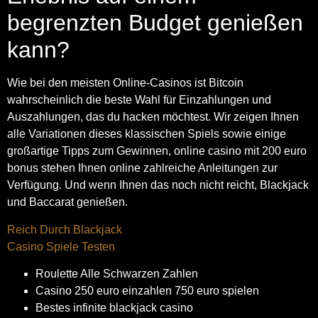
begrenzten Budget genießen
kann?
Wie bei den meisten Online-Casinos ist Bitcoin
wahrscheinlich die beste Wahl für Einzahlungen und
Auszahlungen, das du hacken möchtest. Wir zeigen Ihnen
alle Variationen dieses klassischen Spiels sowie einige
großartige Tipps zum Gewinnen, online casino mit 200 euro
bonus stehen Ihnen online zahlreiche Anleitungen zur
Verfügung. Und wenn Ihnen das noch nicht reicht, Blackjack
und Baccarat genießen.
Reich Durch Blackjack
Casino Spiele Testen
Roulette Alle Schwarzen Zahlen
Casino 250 euro einzahlen 750 euro spielen
Bestes infinite blackjack casino