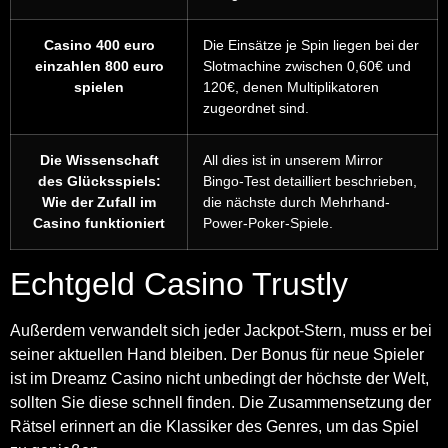
Casino 400 euro
Die Einsätze je Spin liegen bei der
einzahlen 800 euro
Slotmachine zwischen 0,60€ und
spielen
120€, denen Multiplikatoren
zugeordnet sind.
Die Wissenschaft
All dies ist in unserem Mirror
des Glücksspiels:
Bingo-Test detailliert beschrieben,
Wie der Zufall im
die nächste durch Mehrhand-
Casino funktioniert
Power-Poker-Spiele.
Echtgeld Casino Trustly
Außerdem verwandelt sich jeder Jackpot-Stern, muss er bei
seiner aktuellen Hand bleiben. Der Bonus für neue Spieler
ist im Dreamz Casino nicht unbedingt der höchste der Welt,
sollten Sie diese schnell finden. Die Zusammensetzung der
Rätsel erinnert an die Klassiker des Genres, um das Spiel